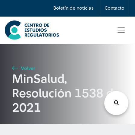
Búsqueda
Boletín de noticias
Contacto
Seleccione país
Tipo de artículo
Volver
MinSalud,
Buscar
Resolución 1538 de
2021