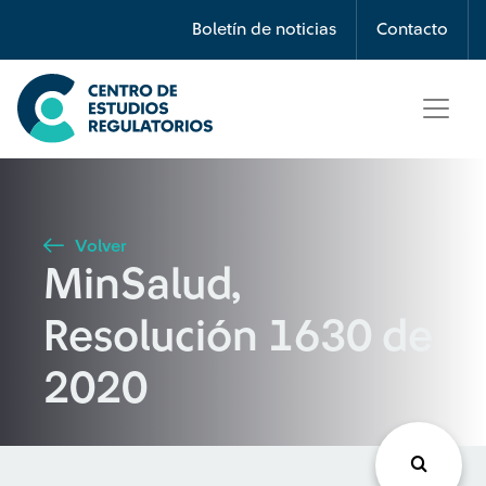
Búsqueda
Boletín de noticias
Contacto
Seleccione país
Tipo de artículo
Volver
MinSalud,
Buscar
Resolución 1630 de
2020