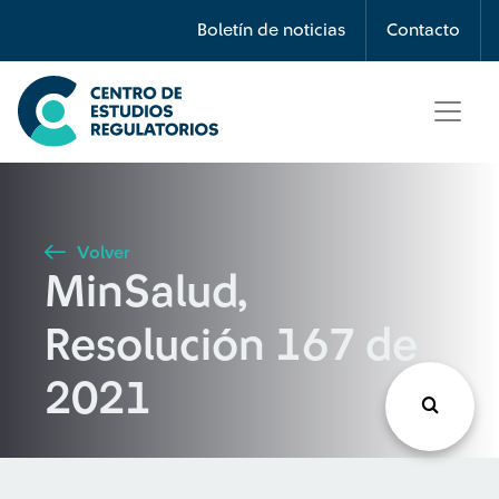
Búsqueda
Boletín de noticias
Contacto
Seleccione país
Tipo de artículo
Volver
MinSalud,
Buscar
Resolución 167 de
2021