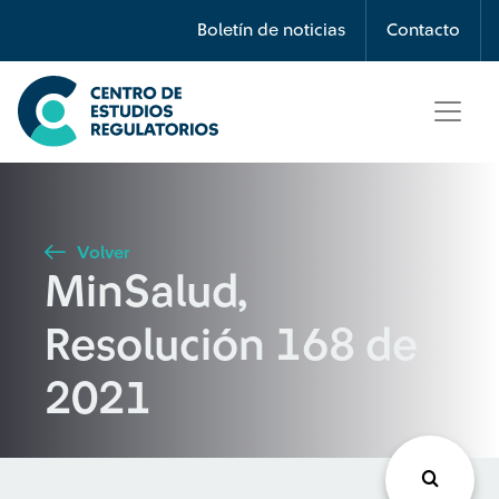
Búsqueda
Boletín de noticias
Contacto
Seleccione país
Tipo de artículo
Volver
MinSalud,
Buscar
Resolución 168 de
2021