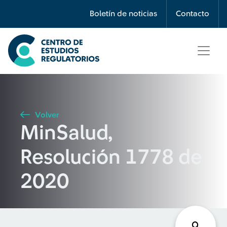
Búsqueda
Boletín de noticias
Contacto
Seleccione país
Tipo de artículo
Volver
MinSalud,
Buscar
Resolución 1778 de
2020