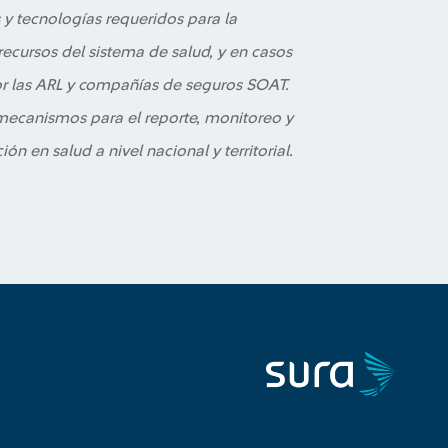
 y tecnologías requeridos para la
 recursos del sistema de salud, y en casos
por las ARL y compañías de seguros SOAT.
mecanismos para el reporte, monitoreo y
ón en salud a nivel nacional y territorial.