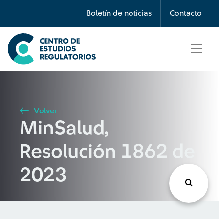
Búsqueda
Boletín de noticias
Contacto
Seleccione país
Tipo de artículo
Volver
MinSalud,
Buscar
Resolución 1862 de
2023