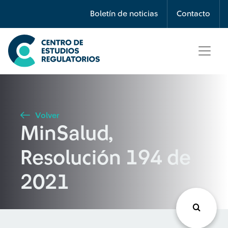
Búsqueda
Boletín de noticias
Contacto
Seleccione país
Tipo de artículo
Volver
MinSalud,
Buscar
Resolución 194 de
2021