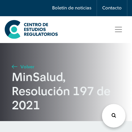
Búsqueda
Boletín de noticias
Contacto
Seleccione país
Tipo de artículo
Volver
MinSalud,
Buscar
Resolución 197 de
2021