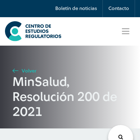
Búsqueda
Boletín de noticias
Contacto
Seleccione país
Tipo de artículo
Volver
MinSalud,
Buscar
Resolución 200 de
2021