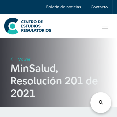
Búsqueda
Boletín de noticias
Contacto
Seleccione país
Tipo de artículo
Volver
MinSalud,
Buscar
Resolución 201 de
2021