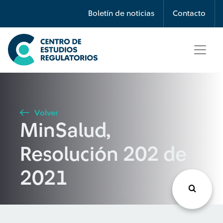
Búsqueda
Boletín de noticias
Contacto
Seleccione país
Tipo de artículo
Volver
MinSalud,
Buscar
Resolución 202 de
2021