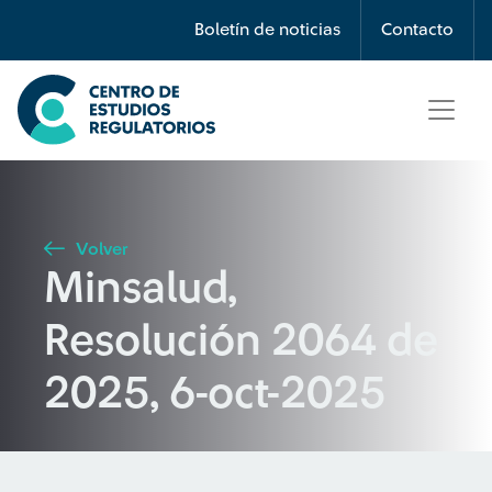
Búsqueda
Boletín de noticias
Contacto
Seleccione país
Tipo de artículo
Volver
Minsalud,
Buscar
Resolución 2064 de
2025, 6-oct-2025