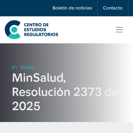
Búsqueda
Boletín de noticias
Contacto
Seleccione país
Tipo de artículo
Volver
MinSalud,
Buscar
Resolución 2373 de
2025