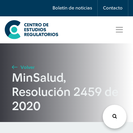
Búsqueda
Boletín de noticias
Contacto
Seleccione país
Tipo de artículo
Volver
MinSalud,
Buscar
Resolución 2459 de
2020