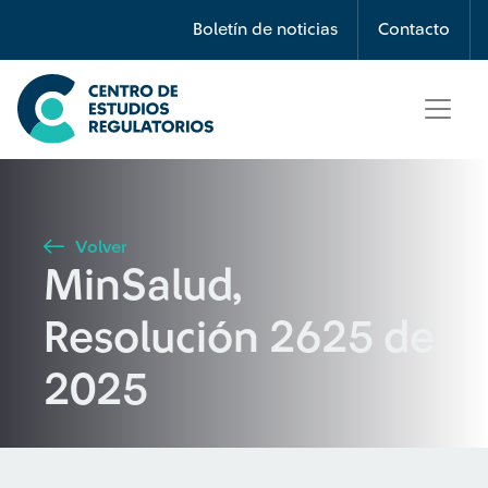
Búsqueda
Boletín de noticias
Contacto
Seleccione país
Tipo de artículo
Volver
MinSalud,
Buscar
Resolución 2625 de
2025