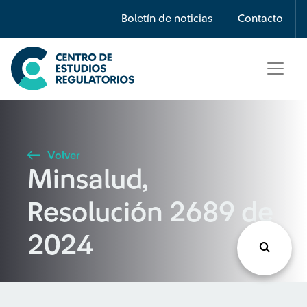
Búsqueda
Boletín de noticias
Contacto
Seleccione país
Tipo de artículo
Volver
Minsalud,
Buscar
Resolución 2689 de
2024