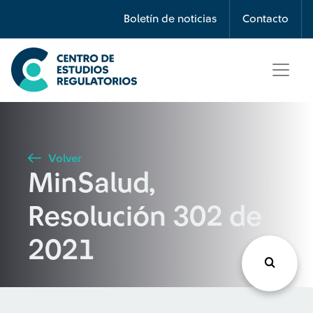
Búsqueda
Boletín de noticias
Contacto
Seleccione país
Tipo de artículo
Volver
MinSalud,
Buscar
Resolución 302 de
2021