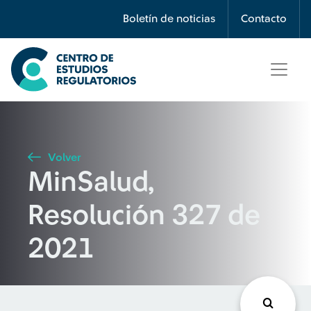
Búsqueda
Boletín de noticias
Contacto
Seleccione país
Tipo de artículo
Volver
MinSalud,
Buscar
Resolución 327 de
2021