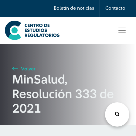
Búsqueda
Boletín de noticias
Contacto
Seleccione país
Tipo de artículo
Volver
MinSalud,
Buscar
Resolución 333 de
2021