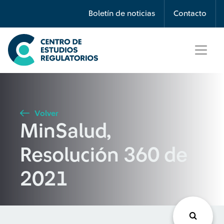
Búsqueda
Boletín de noticias
Contacto
Seleccione país
Tipo de artículo
Volver
MinSalud,
Buscar
Resolución 360 de
2021