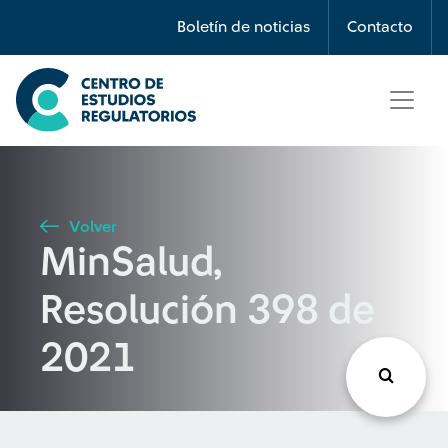
Búsqueda
Boletín de noticias
Contacto
Seleccione país
Tipo de artículo
Volver
MinSalud,
Buscar
Resolución 398 de
2021