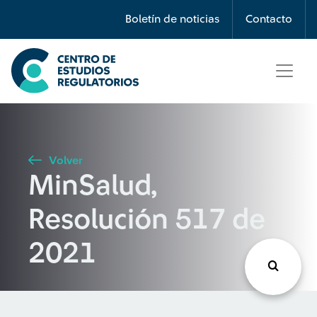
Búsqueda
Boletín de noticias
Contacto
Seleccione país
Tipo de artículo
Volver
MinSalud,
Buscar
Resolución 517 de
2021