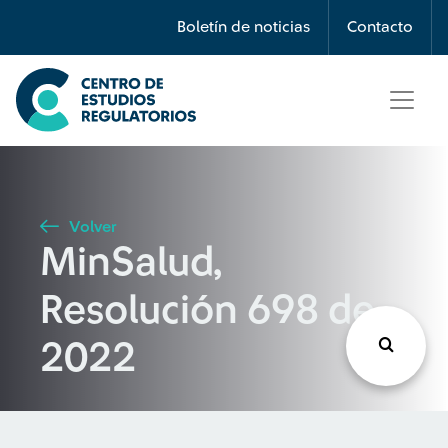
Búsqueda
Boletín de noticias
Contacto
Seleccione país
Tipo de artículo
Volver
MinSalud,
Buscar
Resolución 698 de
2022