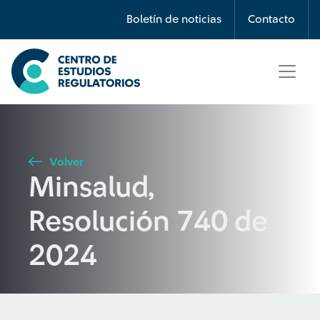
Búsqueda
Boletín de noticias
Contacto
Seleccione país
Tipo de artículo
Volver
Minsalud,
Buscar
Resolución 740 de
2024