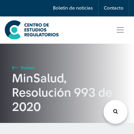
Búsqueda
Boletín de noticias
Contacto
Seleccione país
Tipo de artículo
Volver
MinSalud,
Buscar
Resolución 993 de
2020