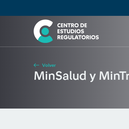
Búsqueda
Seleccione país
Tipo de artículo
Buscar
Volver
MinSalud y MinTr