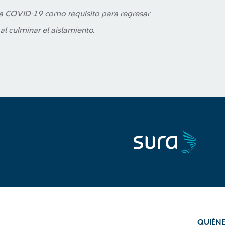
a COVID-19 como requisito para regresar
l culminar el aislamiento.
QUIÉN