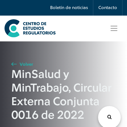
Búsqueda
Boletín de noticias
Contacto
Seleccione país
Tipo de artículo
Volver
MinSalud y
Buscar
MinTrabajo, Circular
Externa Conjunta
0016 de 2022