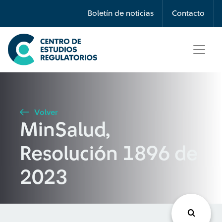
Búsqueda
Boletín de noticias
Contacto
Seleccione país
Tipo de artículo
Volver
MinSalud,
Buscar
Resolución 1896 de
2023