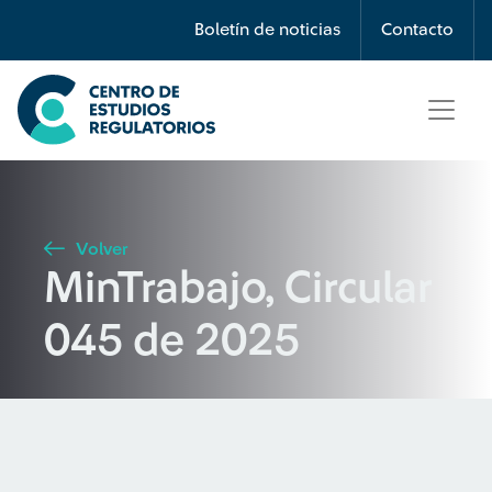
Búsqueda
Boletín de noticias
Contacto
Seleccione país
Tipo de artículo
Volver
MinTrabajo, Circular
Buscar
045 de 2025