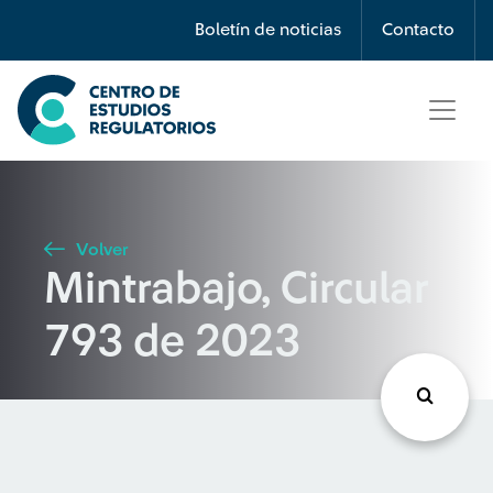
Búsqueda
Boletín de noticias
Contacto
Seleccione país
Tipo de artículo
Volver
Mintrabajo, Circular
Buscar
793 de 2023