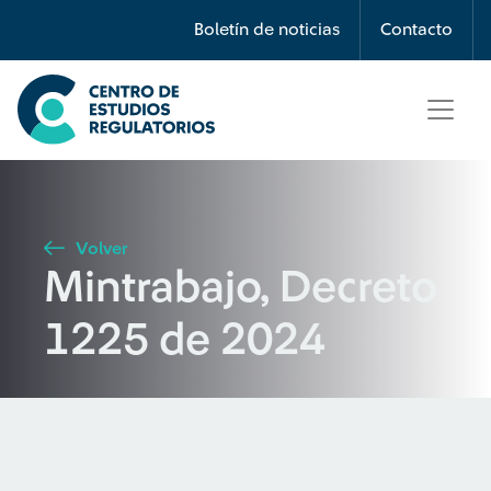
Búsqueda
Boletín de noticias
Contacto
Seleccione país
Tipo de artículo
Volver
Mintrabajo, Decreto
Buscar
1225 de 2024