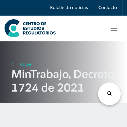
Búsqueda
Boletín de noticias
Contacto
Seleccione país
Tipo de artículo
Volver
MinTrabajo, Decreto
Buscar
1724 de 2021