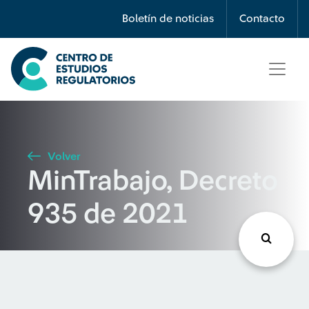
Búsqueda
Boletín de noticias
Contacto
Seleccione país
Tipo de artículo
Volver
MinTrabajo, Decreto
Buscar
935 de 2021