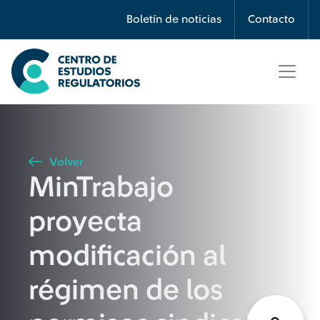
Búsqueda
Boletín de noticias
Contacto
Seleccione país
Tipo de artículo
Volver
MinTrabajo
Buscar
proyecta
modificación al
régimen de los