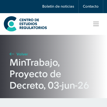
Búsqueda
Boletín de noticias
Contacto
Seleccione país
Tipo de artículo
Volver
MinTrabajo,
Buscar
Proyecto de
Decreto, 03-jun-26