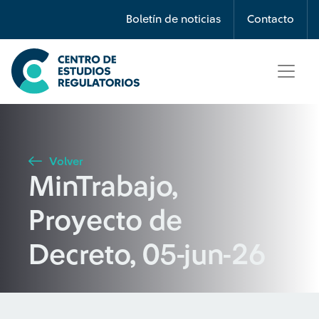
Búsqueda
Boletín de noticias
Contacto
Seleccione país
Tipo de artículo
Volver
MinTrabajo,
Buscar
Proyecto de
Decreto, 05-jun-26