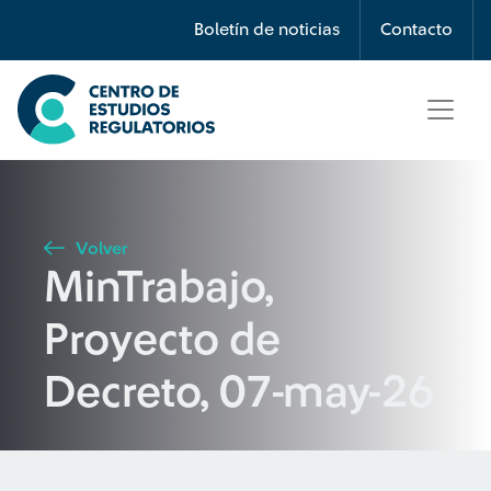
Búsqueda
Boletín de noticias
Contacto
Seleccione país
Tipo de artículo
Volver
MinTrabajo,
Buscar
Proyecto de
Decreto, 07-may-26