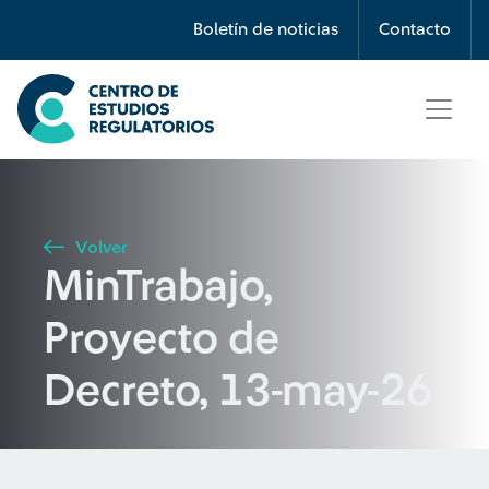
Búsqueda
Boletín de noticias
Contacto
Seleccione país
Tipo de artículo
Volver
MinTrabajo,
Buscar
Proyecto de
Decreto, 13-may-26