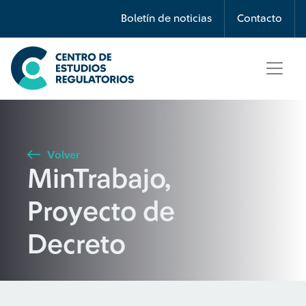
Búsqueda
Boletín de noticias
Contacto
Seleccione país
Tipo de artículo
Volver
MinTrabajo,
Buscar
Proyecto de
Decreto