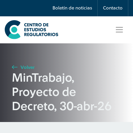
Búsqueda
Boletín de noticias
Contacto
Seleccione país
Tipo de artículo
Volver
MinTrabajo,
Buscar
Proyecto de
Decreto, 30-abr-26