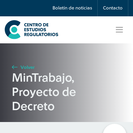
Búsqueda
Boletín de noticias
Contacto
Seleccione país
Tipo de artículo
Volver
MinTrabajo,
Buscar
Proyecto de
Decreto