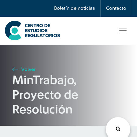
Búsqueda
Boletín de noticias
Contacto
Seleccione país
Tipo de artículo
Volver
MinTrabajo,
Buscar
Proyecto de
Resolución