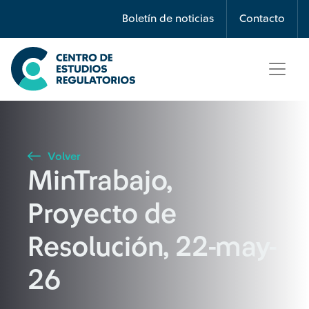
Búsqueda
Boletín de noticias
Contacto
Seleccione país
Tipo de artículo
Volver
MinTrabajo,
Buscar
Proyecto de
Resolución, 22-may-
26