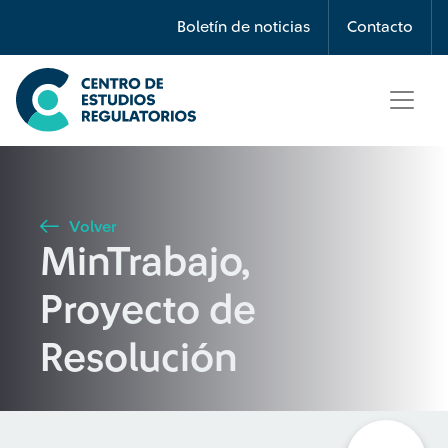
Búsqueda
Boletín de noticias
Contacto
Seleccione país
Tipo de artículo
Volver
MinTrabajo,
Buscar
Proyecto de
Resolución