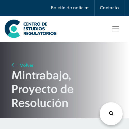
Búsqueda
Boletín de noticias
Contacto
Seleccione país
Tipo de artículo
Volver
Mintrabajo,
Buscar
Proyecto de
Resolución