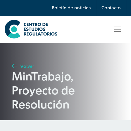
Búsqueda
Boletín de noticias
Contacto
Seleccione país
Tipo de artículo
Volver
MinTrabajo,
Buscar
Proyecto de
Resolución