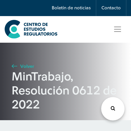
Búsqueda
Boletín de noticias
Contacto
Seleccione país
Tipo de artículo
Volver
MinTrabajo,
Buscar
Resolución 0612 de
2022