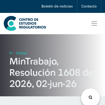
Búsqueda
Boletín de noticias
Contacto
Seleccione país
Tipo de artículo
Volver
MinTrabajo,
Buscar
Resolución 1608 de
2026, 02-jun-26