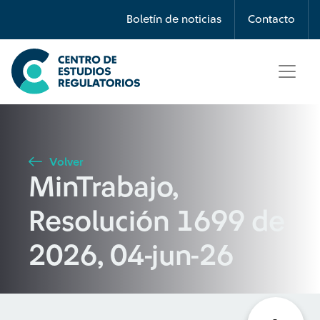
Búsqueda
Boletín de noticias
Contacto
Seleccione país
Tipo de artículo
Volver
MinTrabajo,
Buscar
Resolución 1699 de
2026, 04-jun-26